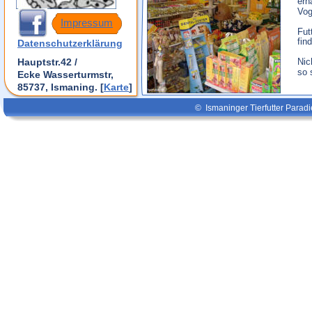
erh
Vog
Impressum
labore ut dolore 
Fut
commmmmmmmmodo. Ad
fin
Datenschutzerklärung
Hauptstr.42 / 
Nic
so 
Ecke Wasserturmstr, 
85737, Ismaning. [
Karte
]
©  Ismaninger Tierfutter Parad