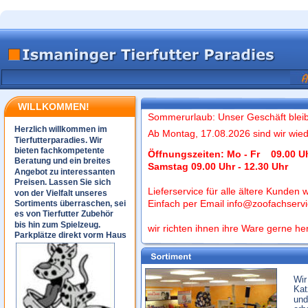
WILLKOMMEN!
Sommerurlaub: Unser Geschäft bleib
Herzlich willkommen im 
Ab Montag, 17.08.2026 sind wir wiede
Tierfutterparadies. Wir 
bieten fachkompetente 
Öffnungszeiten: Mo - Fr    09.00 U
Beratung und ein breites 
Samstag 09.00 Uhr - 12.30 Uhr
Angebot zu interessanten 
Preisen. Lassen Sie sich 
Lieferservice für alle ältere Kunden 
von der Vielfalt unseres 
Einfach per Email info@zoofachservi
Sortiments überraschen, sei 
es von Tierfutter Zubehör 
bis hin zum Spielzeug. 
wir richten ihnen ihre Ware gerne her
Parkplätze direkt vorm Haus
Wir
Kat
und